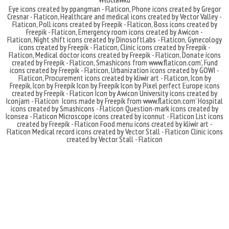
Eye icons created by ppangman - Flaticon
,
Phone icons created by Gregor
Cresnar - Flaticon
,
Healthcare and medical icons created by Vector Valley -
Flaticon
,
Poll icons created by Freepik - Flaticon
,
Boss icons created by
Freepik - Flaticon
,
Emergency room icons created by Awicon -
Flaticon
,
Night shift icons created by DinosoftLabs - Flaticon
,
Gynecology
icons created by Freepik - Flaticon
,
Clinic icons created by Freepik -
Flaticon
,
Medical doctor icons created by Freepik - Flaticon
,
Donate icons
created by Freepik - Flaticon
,
Smashicons
from
www.flaticon.com'
,
Fund
icons created by Freepik - Flaticon
,
Urbanization icons created by GOWI -
Flaticon
,
Procurement icons created by kliwir art - Flaticon
,
Icon by
Freepik
,
Icon by Freepik
Icon by Freepik
Icon by Pixel perfect
Europe icons
created by Freepik - Flaticon
Icon by Awicon
University icons created by
Iconjam - Flaticon
Icons made by
Freepik
from
www.flaticon.com'
Hospital
icons created by Smashicons - Flaticon
Question-mark icons created by
Iconsea - Flaticon
Microscope icons created by iconnut - Flaticon
List icons
created by Freepik - Flaticon
Food menu icons created by kliwir art -
Flaticon
Medical record icons created by Vector Stall - Flaticon
Clinic icons
created by Vector Stall - Flaticon