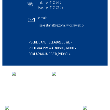
Tel.:
54 412 94 61
Fax:
54 412 92 95
e-mail:
sekretariat@szpital.wloclawek.pl
PEŁNE DANE TELEADRESOWE »
POLITYKA PRYWATNOSCI / RODO »
DEKLARACJA DOSTĘPNOŚCI »