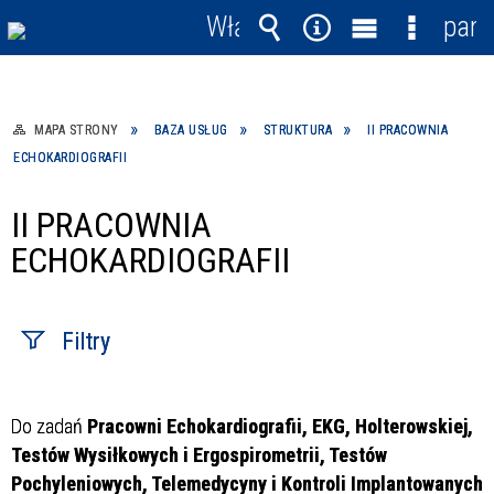
Włącz
pane
powiadomienia
Wyszukiwarka
Narzędzia
Menu
Menu
główne
szczegó
MAPA STRONY
BAZA USŁUG
STRUKTURA
II PRACOWNIA
ECHOKARDIOGRAFII
II PRACOWNIA
ECHOKARDIOGRAFII
Filtry
Fraza / imię,
Do zadań
Pracowni Echokardiografii, EKG, Holterowskiej,
nazwisko
Testów Wysiłkowych i Ergospirometrii, Testów
Pochyleniowych, Telemedycyny i Kontroli Implantowanych