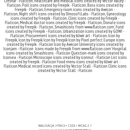
Cresnar - Flaticon
,
Healthcare and medical icons created by Vector Valley -
Flaticon
,
Poll icons created by Freepik - Flaticon
,
Boss icons created by
Freepik - Flaticon
,
Emergency room icons created by Awicon -
Flaticon
,
Night shift icons created by DinosoftLabs - Flaticon
,
Gynecology
icons created by Freepik - Flaticon
,
Clinic icons created by Freepik -
Flaticon
,
Medical doctor icons created by Freepik - Flaticon
,
Donate icons
created by Freepik - Flaticon
,
Smashicons
from
www.flaticon.com'
,
Fund
icons created by Freepik - Flaticon
,
Urbanization icons created by GOWI -
Flaticon
,
Procurement icons created by kliwir art - Flaticon
,
Icon by
Freepik
,
Icon by Freepik
Icon by Freepik
Icon by Pixel perfect
Europe icons
created by Freepik - Flaticon
Icon by Awicon
University icons created by
Iconjam - Flaticon
Icons made by
Freepik
from
www.flaticon.com'
Hospital
icons created by Smashicons - Flaticon
Question-mark icons created by
Iconsea - Flaticon
Microscope icons created by iconnut - Flaticon
List icons
created by Freepik - Flaticon
Food menu icons created by kliwir art -
Flaticon
Medical record icons created by Vector Stall - Flaticon
Clinic icons
created by Vector Stall - Flaticon
WALIDACJA:
HTML5
+
CSS3
+
WCAG 2.1