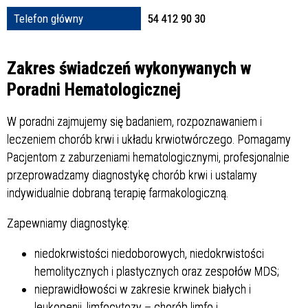
Struktura
Telefon główny
54 412 90 30
Sprawa
Zakres świadczeń wykonywanych w
Poradni Hematologicznej
W poradni zajmujemy się badaniem, rozpoznawaniem i
Personel
leczeniem chorób krwi i układu krwiotwórczego. Pomagamy
Pacjentom z zaburzeniami hematologicznymi, profesjonalnie
przeprowadzamy diagnostykę chorób krwi i ustalamy
indywidualnie dobraną terapię farmakologiczną.
Zapewniamy diagnostykę:
niedokrwistości niedoborowych, niedokrwistości
hemolitycznych i plastycznych oraz zespołów MDS;
nieprawidłowości w zakresie krwinek białych i
leukopenii, limfocytozy – chorób limfo i