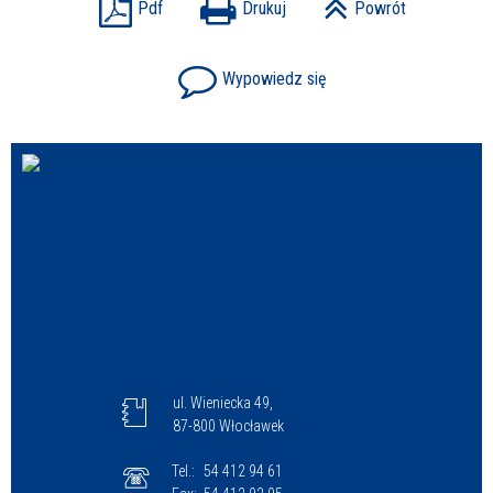
Pdf
Drukuj
Powrót
Wypowiedz się
ul. Wieniecka 49,
87-800 Włocławek
Tel.:
54 412 94 61