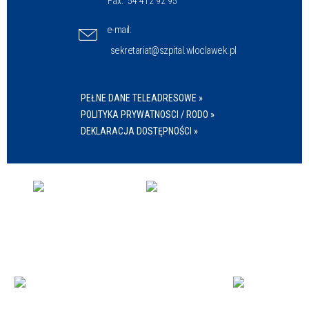
Fax:
54 412 92 95
e-mail:
sekretariat@szpital.wloclawek.pl
PEŁNE DANE TELEADRESOWE »
POLITYKA PRYWATNOSCI / RODO »
DEKLARACJA DOSTĘPNOŚCI »