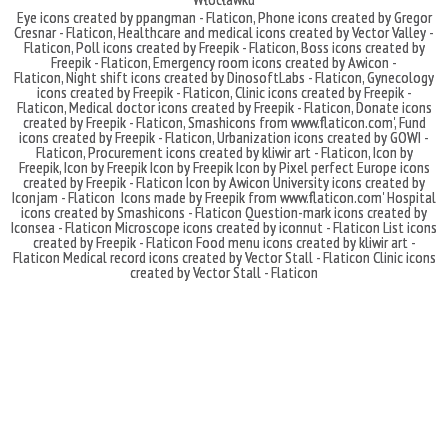
Eye icons created by ppangman - Flaticon
,
Phone icons created by Gregor
Cresnar - Flaticon
,
Healthcare and medical icons created by Vector Valley -
Flaticon
,
Poll icons created by Freepik - Flaticon
,
Boss icons created by
Freepik - Flaticon
,
Emergency room icons created by Awicon -
Flaticon
,
Night shift icons created by DinosoftLabs - Flaticon
,
Gynecology
icons created by Freepik - Flaticon
,
Clinic icons created by Freepik -
Flaticon
,
Medical doctor icons created by Freepik - Flaticon
,
Donate icons
created by Freepik - Flaticon
,
Smashicons
from
www.flaticon.com'
,
Fund
icons created by Freepik - Flaticon
,
Urbanization icons created by GOWI -
Flaticon
,
Procurement icons created by kliwir art - Flaticon
,
Icon by
Freepik
,
Icon by Freepik
Icon by Freepik
Icon by Pixel perfect
Europe icons
created by Freepik - Flaticon
Icon by Awicon
University icons created by
Iconjam - Flaticon
Icons made by
Freepik
from
www.flaticon.com'
Hospital
icons created by Smashicons - Flaticon
Question-mark icons created by
Iconsea - Flaticon
Microscope icons created by iconnut - Flaticon
List icons
created by Freepik - Flaticon
Food menu icons created by kliwir art -
Flaticon
Medical record icons created by Vector Stall - Flaticon
Clinic icons
created by Vector Stall - Flaticon