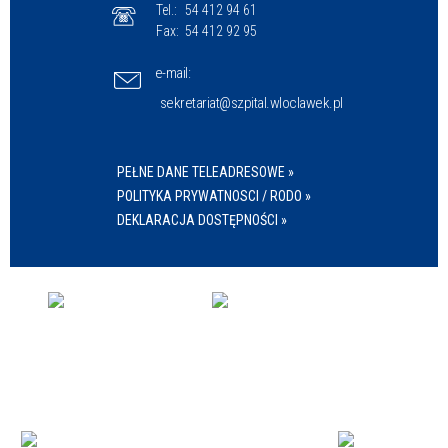
Tel.:
54 412 94 61
Fax:
54 412 92 95
e-mail:
sekretariat@szpital.wloclawek.pl
PEŁNE DANE TELEADRESOWE »
POLITYKA PRYWATNOSCI / RODO »
DEKLARACJA DOSTĘPNOŚCI »