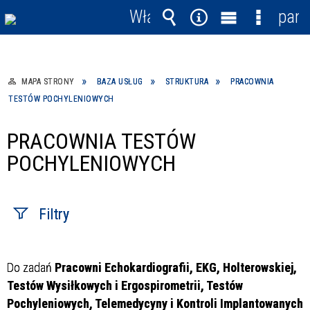
Włącz
pane
powiadomienia
Wyszukiwarka
Narzędzia
Menu
Menu
główne
szczegó
MAPA STRONY
BAZA USŁUG
STRUKTURA
PRACOWNIA
TESTÓW POCHYLENIOWYCH
PRACOWNIA TESTÓW
POCHYLENIOWYCH
Filtry
Fraza / imię,
Do zadań
Pracowni Echokardiografii, EKG, Holterowskiej,
nazwisko
Testów Wysiłkowych i Ergospirometrii, Testów
Pochyleniowych, Telemedycyny i Kontroli Implantowanych