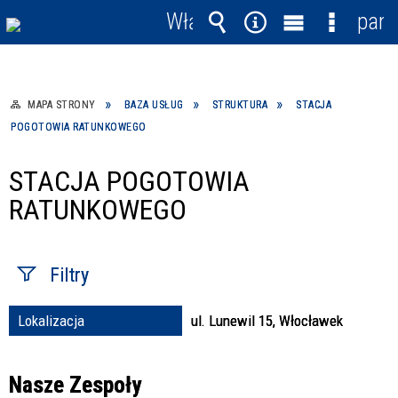
Włącz
pane
powiadomienia
Wyszukiwarka
Narzędzia
Menu
Menu
główne
szczegó
MAPA STRONY
BAZA USŁUG
STRUKTURA
STACJA
POGOTOWIA RATUNKOWEGO
STACJA POGOTOWIA
RATUNKOWEGO
Filtry
Lokalizacja
ul. Lunewil 15, Włocławek
Fraza / imię,
nazwisko
Nasze Zespoły