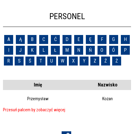
PERSONEL
A
Ą
B
C
Ć
D
E
Ę
F
G
H
I
J
K
L
Ł
M
N
Ń
O
Ó
P
R
S
Ś
T
U
W
X
Y
Z
Ź
Ż
Imię
Nazwisko
Przemysław
Kożan