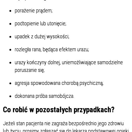
porażenie prądem;
podtopienie lub utonięcie;
upadek z dużej wysokości;
rozległa rana, będąca efektem urazu;
urazy kończyny dolnej, uniemożliwiające samodzielne
poruszanie się;
agresja spowodowana chorobą psychiczną;
dokonana próba samobójcza.
Co robić w pozostałych przypadkach?
Jeżeli stan pacjenta nie zagraża bezpośrednio jego zdrowiu
lub życiu, prosimy zgłaszać się do lekarza podstawowej opieki