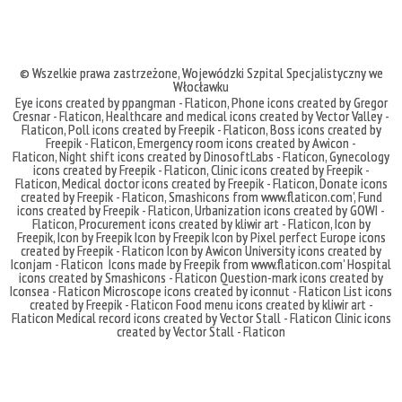
© Wszelkie prawa zastrzeżone,
Wojewódzki Szpital Specjalistyczny we
Włocławku
Eye icons created by ppangman - Flaticon
,
Phone icons created by Gregor
Cresnar - Flaticon
,
Healthcare and medical icons created by Vector Valley -
Flaticon
,
Poll icons created by Freepik - Flaticon
,
Boss icons created by
Freepik - Flaticon
,
Emergency room icons created by Awicon -
Flaticon
,
Night shift icons created by DinosoftLabs - Flaticon
,
Gynecology
icons created by Freepik - Flaticon
,
Clinic icons created by Freepik -
Flaticon
,
Medical doctor icons created by Freepik - Flaticon
,
Donate icons
created by Freepik - Flaticon
,
Smashicons
from
www.flaticon.com'
,
Fund
icons created by Freepik - Flaticon
,
Urbanization icons created by GOWI -
Flaticon
,
Procurement icons created by kliwir art - Flaticon
,
Icon by
Freepik
,
Icon by Freepik
Icon by Freepik
Icon by Pixel perfect
Europe icons
created by Freepik - Flaticon
Icon by Awicon
University icons created by
Iconjam - Flaticon
Icons made by
Freepik
from
www.flaticon.com'
Hospital
icons created by Smashicons - Flaticon
Question-mark icons created by
Iconsea - Flaticon
Microscope icons created by iconnut - Flaticon
List icons
created by Freepik - Flaticon
Food menu icons created by kliwir art -
Flaticon
Medical record icons created by Vector Stall - Flaticon
Clinic icons
created by Vector Stall - Flaticon