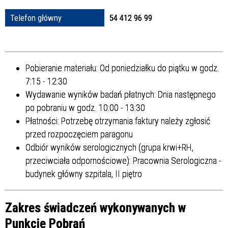
Struktura
Telefon główny
54 412 96 99
Sprawa
Pobieranie materiału: Od poniedziałku do piątku w godz.
7:15 - 12:30
Wydawanie wyników badań płatnych: Dnia następnego
Personel
po pobraniu w godz. 10:00 - 13:30
Płatności: Potrzebę otrzymania faktury należy zgłosić
przed rozpoczęciem paragonu
Odbiór wyników serologicznych (grupa krwi+RH,
przeciwciała odpornościowe): Pracownia Serologiczna -
budynek główny szpitala, II piętro
Zakres świadczeń wykonywanych w
Punkcie Pobrań