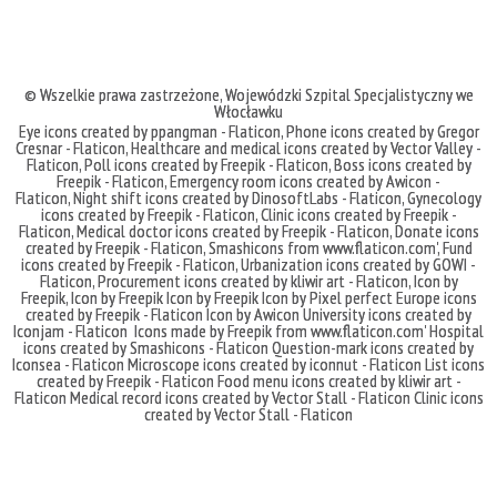
© Wszelkie prawa zastrzeżone,
Wojewódzki Szpital Specjalistyczny we
Włocławku
Eye icons created by ppangman - Flaticon
,
Phone icons created by Gregor
Cresnar - Flaticon
,
Healthcare and medical icons created by Vector Valley -
Flaticon
,
Poll icons created by Freepik - Flaticon
,
Boss icons created by
Freepik - Flaticon
,
Emergency room icons created by Awicon -
Flaticon
,
Night shift icons created by DinosoftLabs - Flaticon
,
Gynecology
icons created by Freepik - Flaticon
,
Clinic icons created by Freepik -
Flaticon
,
Medical doctor icons created by Freepik - Flaticon
,
Donate icons
created by Freepik - Flaticon
,
Smashicons
from
www.flaticon.com'
,
Fund
icons created by Freepik - Flaticon
,
Urbanization icons created by GOWI -
Flaticon
,
Procurement icons created by kliwir art - Flaticon
,
Icon by
Freepik
,
Icon by Freepik
Icon by Freepik
Icon by Pixel perfect
Europe icons
created by Freepik - Flaticon
Icon by Awicon
University icons created by
Iconjam - Flaticon
Icons made by
Freepik
from
www.flaticon.com'
Hospital
icons created by Smashicons - Flaticon
Question-mark icons created by
Iconsea - Flaticon
Microscope icons created by iconnut - Flaticon
List icons
created by Freepik - Flaticon
Food menu icons created by kliwir art -
Flaticon
Medical record icons created by Vector Stall - Flaticon
Clinic icons
created by Vector Stall - Flaticon