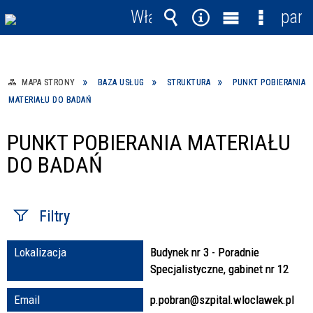
Włącz
pane
powiadomienia
Wyszukiwarka
Narzędzia
Menu
Menu
główne
szczegó
MAPA STRONY
BAZA USŁUG
STRUKTURA
PUNKT POBIERANIA
MATERIAŁU DO BADAŃ
PUNKT POBIERANIA MATERIAŁU
DO BADAŃ
Filtry
Lokalizacja
Budynek nr 3 - Poradnie
Fraza / imię,
Specjalistyczne, gabinet nr 12
nazwisko
Email
p.pobran@szpital.wloclawek.pl