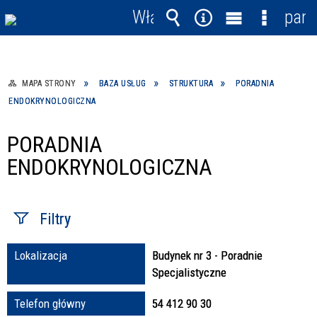
Włącz
pane
powiadomienia
Wyszukiwarka
Narzędzia
Menu
Menu
główne
szczegó
MAPA STRONY
BAZA USŁUG
STRUKTURA
PORADNIA
ENDOKRYNOLOGICZNA
PORADNIA
ENDOKRYNOLOGICZNA
Filtry
Lokalizacja
Budynek nr 3 - Poradnie
Fraza / imię,
Specjalistyczne
nazwisko
Telefon główny
54 412 90 30