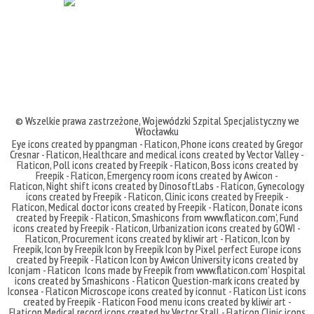
© Wszelkie prawa zastrzeżone,
Wojewódzki Szpital Specjalistyczny we
Włocławku
Eye icons created by ppangman - Flaticon
,
Phone icons created by Gregor
Cresnar - Flaticon
,
Healthcare and medical icons created by Vector Valley -
Flaticon
,
Poll icons created by Freepik - Flaticon
,
Boss icons created by
Freepik - Flaticon
,
Emergency room icons created by Awicon -
Flaticon
,
Night shift icons created by DinosoftLabs - Flaticon
,
Gynecology
icons created by Freepik - Flaticon
,
Clinic icons created by Freepik -
Flaticon
,
Medical doctor icons created by Freepik - Flaticon
,
Donate icons
created by Freepik - Flaticon
,
Smashicons
from
www.flaticon.com'
,
Fund
icons created by Freepik - Flaticon
,
Urbanization icons created by GOWI -
Flaticon
,
Procurement icons created by kliwir art - Flaticon
,
Icon by
Freepik
,
Icon by Freepik
Icon by Freepik
Icon by Pixel perfect
Europe icons
created by Freepik - Flaticon
Icon by Awicon
University icons created by
Iconjam - Flaticon
Icons made by
Freepik
from
www.flaticon.com'
Hospital
icons created by Smashicons - Flaticon
Question-mark icons created by
Iconsea - Flaticon
Microscope icons created by iconnut - Flaticon
List icons
created by Freepik - Flaticon
Food menu icons created by kliwir art -
Flaticon
Medical record icons created by Vector Stall - Flaticon
Clinic icons