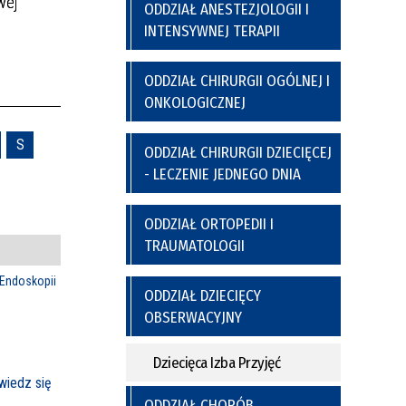
wej
a
y
Poradnia Preluksacyjna
ODDZIAŁ ANESTEZJOLOGII I
ich
Kaplica Szpitalna
INTENSYWNEJ TERAPII
nel
go
ODDZIAŁ CHIRURGII OGÓLNEJ I
ONKOLOGICZNEJ
S
ODDZIAŁ CHIRURGII DZIECIĘCEJ
- LECZENIE JEDNEGO DNIA
ODDZIAŁ ORTOPEDII I
TRAUMATOLOGII
nia
Regulamin Korzystania z Miejsc
Postojowych
 Endoskopii
ODDZIAŁ DZIECIĘCY
OBSERWACYJNY
Dziecięca Izba Przyjęć
iedz się
ODDZIAŁ CHORÓB