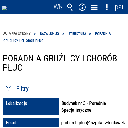
Włącz
pane
powiadomienia
Wyszukiwarka
Narzędzia
Menu
Menu
główne
szczegó
MAPA STRONY
BAZA USŁUG
STRUKTURA
PORADNIA
GRUŹLICY I CHORÓB PŁUC
PORADNIA GRUŹLICY I CHORÓB
PŁUC
Filtry
Lokalizacja
Budynek nr 3 - Poradnie
Fraza / imię,
Specjalistyczne
nazwisko
Email
p.chorob.pluc@szpital.wloclawek.p