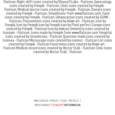
Flaticon
,
Night shift icons created by DinosoftLabs - Flaticon
,
Gynecology
icons created by Freepik - Flaticon
,
Clinic icons created by Freepik -
Flaticon
,
Medical doctor icons created by Freepik - Flaticon
,
Donate icons
created by Freepik - Flaticon
,
Smashicons
from
www.flaticon.com'
,
Fund
icons created by Freepik - Flaticon
,
Urbanization icons created by GOWI -
Flaticon
,
Procurement icons created by kliwir art - Flaticon
,
Icon by
Freepik
,
Icon by Freepik
Icon by Freepik
Icon by Pixel perfect
Europe icons
created by Freepik - Flaticon
Icon by Awicon
University icons created by
Iconjam - Flaticon
Icons made by
Freepik
from
www.flaticon.com'
Hospital
icons created by Smashicons - Flaticon
Question-mark icons created by
Iconsea - Flaticon
Microscope icons created by iconnut - Flaticon
List icons
created by Freepik - Flaticon
Food menu icons created by kliwir art -
Flaticon
Medical record icons created by Vector Stall - Flaticon
Clinic icons
created by Vector Stall - Flaticon
WALIDACJA:
HTML5
+
CSS3
+
WCAG 2.1
WYKONANIE
CONCEPT
INTERMEDIA