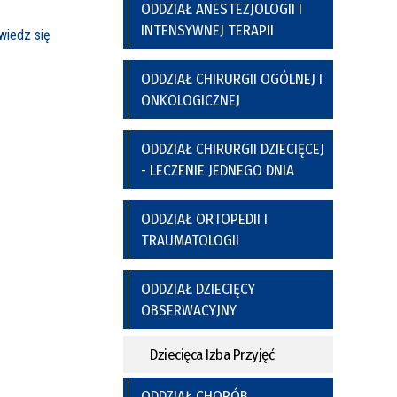
a
y
Poradnia Preluksacyjna
ODDZIAŁ ANESTEZJOLOGII I
ich
Kaplica Szpitalna
INTENSYWNEJ TERAPII
iedz się
nel
go
ODDZIAŁ CHIRURGII OGÓLNEJ I
ONKOLOGICZNEJ
ODDZIAŁ CHIRURGII DZIECIĘCEJ
- LECZENIE JEDNEGO DNIA
ODDZIAŁ ORTOPEDII I
TRAUMATOLOGII
nia
Regulamin Korzystania z Miejsc
Postojowych
ODDZIAŁ DZIECIĘCY
OBSERWACYJNY
Dziecięca Izba Przyjęć
ODDZIAŁ CHORÓB